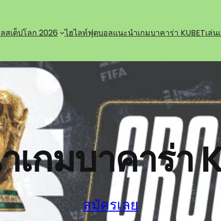
ลสเต็ปโลก 2026
ไฮไลท์ฟุตบอล
แนะนำเกมบาคาร่า KUBET
เล่
ำเกมบาคาร่า 
สมัครเลย