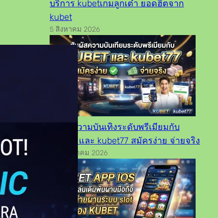
บริการ kubetเกมลูกเต๋า ยอดฮิตจาก
kubet
5 สิงหาคม 2026
สัมผัสความบันเทิงระดับพรีเมียมกับ
KUBET และ kubet77 สมัครง่าย จ่ายจริง
31 กรกฎาคม 2026