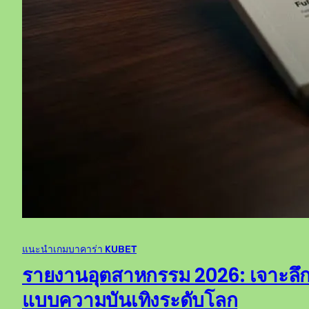
แนะนำเกมบาคาร่า KUBET
รายงานอุตสาหกรรม 2026: เจาะลึก
แบบความบันเทิงระดับโลก