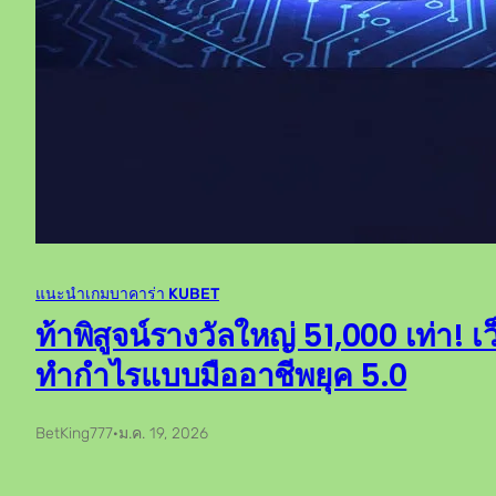
แนะนำเกมบาคาร่า KUBET
ท้าพิสูจน์รางวัลใหญ่ 51,000 เท่า! 
ทำกำไรแบบมืออาชีพยุค 5.0
BetKing777
·
ม.ค. 19, 2026