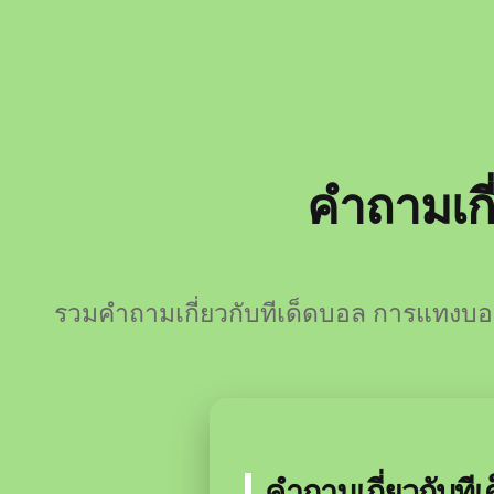
คำถามเก
รวมคำถามเกี่ยวกับทีเด็ดบอล การแทงบอล
คำถามเกี่ยวกับท