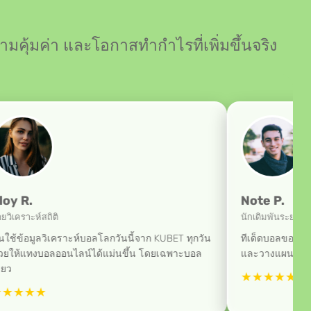
คุ้มค่า และโอกาสทำกำไรที่เพิ่มขึ้นจริง
Note P.
์สถิติ
นักเดิมพันระยะยาว
ูลวิเคราะห์บอลโลกวันนี้จาก KUBET ทุกวัน
ทีเด็ดบอลของ KUBET ช่ว
งบอลออนไลน์ได้แม่นขึ้น โดยเฉพาะบอล
และวางแผนแทงบอลโลก 2
★★★★★
★