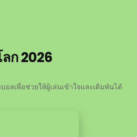
โลก 2026
พื่อช่วยให้ผู้เล่นเข้าใจและเดิมพันได้