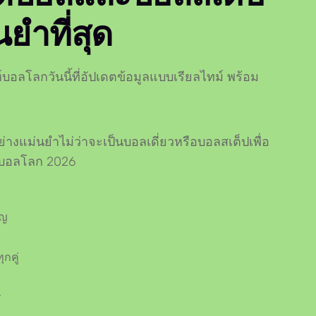
ยำที่สุด
บอลโลกวันนี้ที่อัปเดตข้อมูลแบบเรียลไทม์ พร้อม
่างแม่นยำไม่ว่าจะเป็นบอลเดี่ยวหรือบอลสเต็ปเพื่อ
นบอลโลก 2026
าญ
กคู่
ร