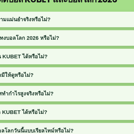
ามแม่นยำจริงหรือไม่?
งบอลโลก 2026 หรือไม่?
น KUBET ได้หรือไม่?
ีให้ดูหรือไม่?
ทำกำไรสูงจริงหรือไม่?
ล KUBET ได้หรือไม่?
ลโลกวันนี้แบบเรียลไทม์หรือไม่?