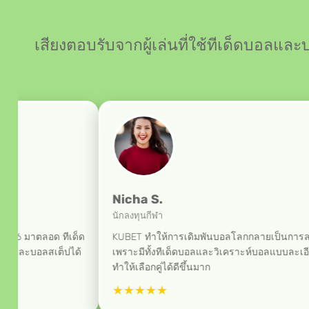
เสียงตอบรับจากผู้เล่นที่ใช้ทีเด็ดบอลแ
Nicha S.
นักลงทุนกีฬา
ลอด ทีเด็ด
KUBET ทำให้การเดิมพันบอลโลกกลายเป็นการลงทุน
บอลสเต็ปได้
เพราะมีทั้งทีเด็ดบอลและวิเคราะห์บอลแบบละเอียด
ทำให้เลือกคู่ได้ดีขึ้นมาก
★★★★★