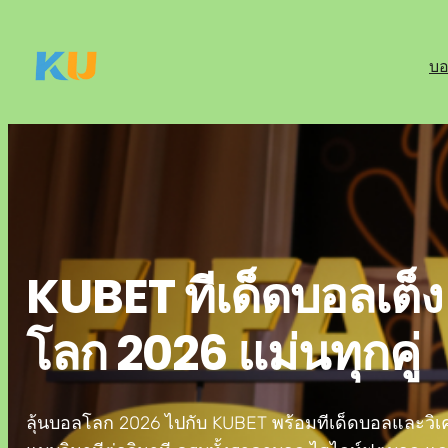
ข้าม
ไป
บอ
ยัง
เนื้อหา
KUBET ทีเด็ดบอลเต็ง
โลก 2026 แม่นทุกคู่
ลุ้นบอลโลก 2026 ไปกับ KUBET พร้อมทีเด็ดบอลและวิเค