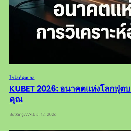
ไฮไลท์ฟุตบอล
KUBET 2026: อนาคตแห่งโลกฟุตบอล
คุณ
BetKing777
·
เม.ย. 12, 2026