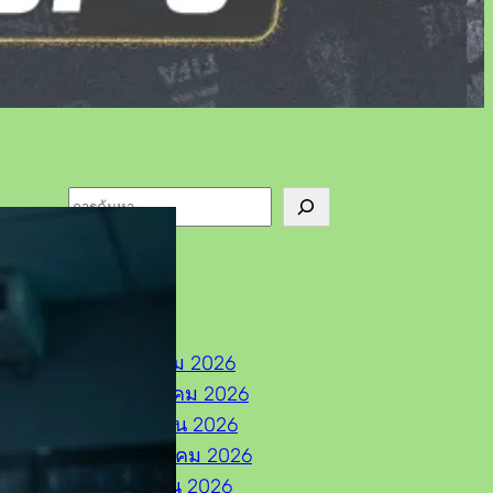
S
e
a
r
Archive
c
h
สิงหาคม 2026
กรกฎาคม 2026
มิถุนายน 2026
พฤษภาคม 2026
เมษายน 2026