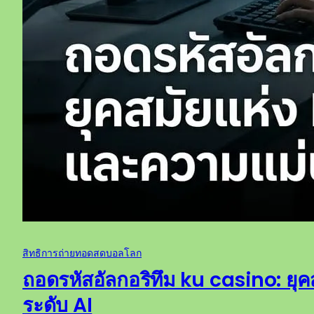
สิทธิการถ่ายทอดสดบอลโลก
ถอดรหัสอัลกอริทึม ku casino: ย
ระดับ AI