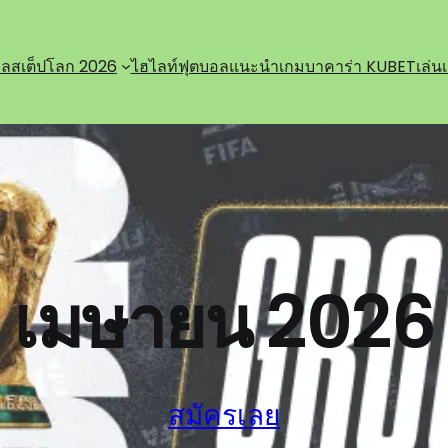
ลสเต็ปโลก 2026
ไฮไลท์ฟุตบอล
แนะนำเกมบาคาร่า KUBET
เล่
เมษายน 2026
สมัครเลย