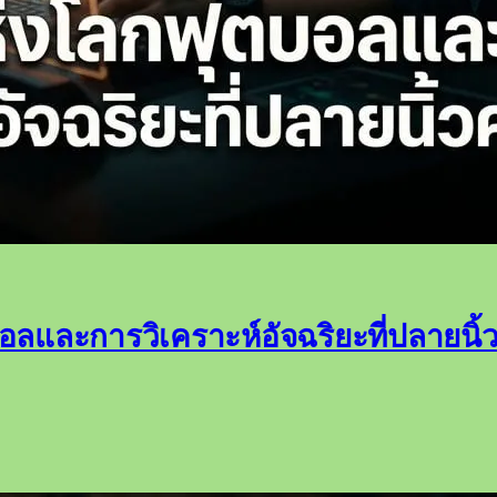
และการวิเคราะห์อัจฉริยะที่ปลายนิ้