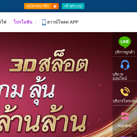
สมัครสมาชิก
เข้าสู่ระบบ
ไพ่
โปรโมชัน
ดาวน์โหลด APP
|
|
บริการลูกค้า
บริการ
ออนไลน์
บริการโทรกลับ
Anydesk