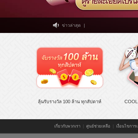
ข่าวล่าสุด
|
ลุ้นรับรางวัล 100 ล้าน ทุกสัปดาห์
COOL-
เกี่ยวกับพวกเรา
|
ศูนย์ช่วยเหลือ
|
เงื่อนไขการ