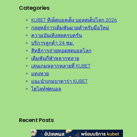
Categories
KUBET ทีเด็ดบอลเต็ง บอลสเต็ปโลก 2026
กลยุทธ์การเดิมพันมวยสำหรับมือใหม่
ความบันเทิงสดครบครัน
บริการลูกค้า 24 ชม.
สิทธิการถ่ายทอดสดบอลโลก
เดิมพันกีฬาหลากหลาย
เล่นเกมหลากหลายที่ KUBET
แทงหวย
แนะนำเกมบาคาร่า KUBET
ไฮไลท์ฟุตบอล
Recent Posts