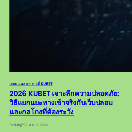
เล่นเกมหลากหลายที่ KUBET
2026 KUBET เจาะลึกความปลอดภัย:
วิธีแยกแยะทางเข้าจริงกับเว็บปลอม
และกลโกงที่ต้องระวัง
BetKing777
·
ม.ค. 2, 2026