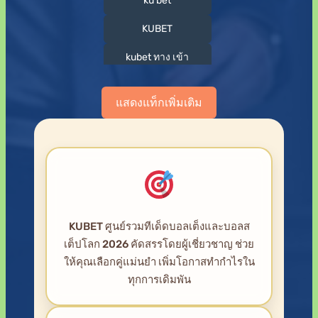
ku bet
KUBET
kubet ทาง เข้า
KU CASINO
แสดงแท็กเพิ่มเติม
kucasino
KUBET ศูนย์รวมทีเด็ดบอลเต็งและบอลส
เต็ปโลก 2026 คัดสรรโดยผู้เชี่ยวชาญ ช่วย
ให้คุณเลือกคู่แม่นยำ เพิ่มโอกาสทำกำไรใน
ทุกการเดิมพัน