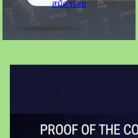
สมัครเลย