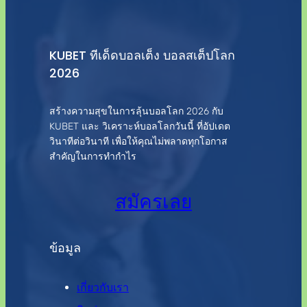
KUBET ทีเด็ดบอลเต็ง บอลสเต็ปโลก
2026
สร้างความสุขในการลุ้นบอลโลก 2026 กับ
KUBET และ วิเคราะห์บอลโลกวันนี้ ที่อัปเดต
วินาทีต่อวินาที เพื่อให้คุณไม่พลาดทุกโอกาส
สำคัญในการทำกำไร
สมัครเลย
ข้อมูล
เกี่ยวกับเรา