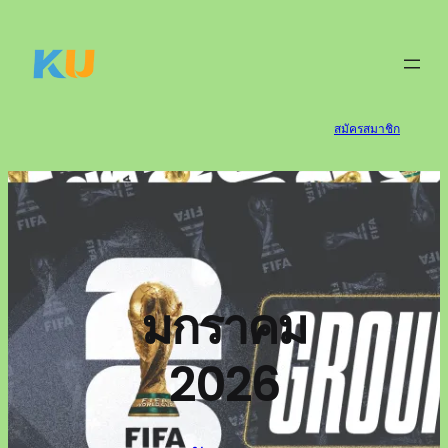
ข้าม
ไป
ยัง
เนื้อหา
สมัครสมาชิก
มกราคม
2026