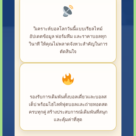
วิเคราะห์บอลโลกวันนี้แบบเรียลไทม์
อัปเดตข้อมูล ฟอร์มทีม และราคาบอลทุก
วินาที ให้คุณไม่พลาดจังหวะสำคัญในการ
ตัดสินใจ
รองรับการเดิมพันทั้งบอลเดี่ยวและบอลส
เต็ป พร้อมไฮไลท์ฟุตบอลและถ่ายทอดสด
ครบทุกคู่ สร้างประสบการณ์เดิมพันที่สนุก
และคุ้มค่าที่สุด