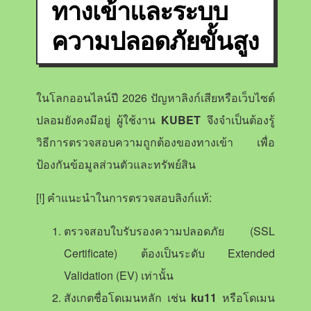
ทางเข้าและระบบ
ความปลอดภัยขั้นสูง
ในโลกออนไลน์ปี 2026 ปัญหาลิงก์เสียหรือเว็บไซต์
ปลอมยังคงมีอยู่ ผู้ใช้งาน
KUBET
จึงจำเป็นต้องรู้
วิธีการตรวจสอบความถูกต้องของทางเข้า เพื่อ
ป้องกันข้อมูลส่วนตัวและทรัพย์สิน
[!] คำแนะนำในการตรวจสอบลิงก์แท้:
ตรวจสอบใบรับรองความปลอดภัย (SSL
Certificate) ต้องเป็นระดับ Extended
Validation (EV) เท่านั้น
สังเกตชื่อโดเมนหลัก เช่น
ku11
หรือโดเมน