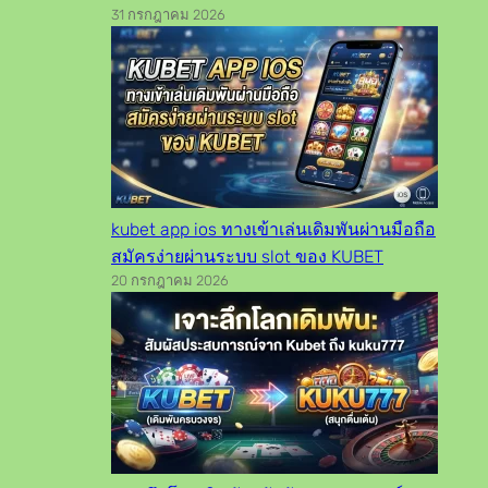
31 กรกฎาคม 2026
kubet app ios ทางเข้าเล่นเดิมพันผ่านมือถือ
สมัครง่ายผ่านระบบ slot ของ KUBET
20 กรกฎาคม 2026