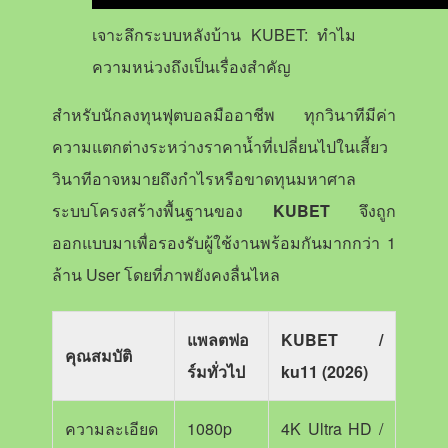
เจาะลึกระบบหลังบ้าน KUBET: ทำไม
ความหน่วงถึงเป็นเรื่องสำคัญ
สำหรับนักลงทุนฟุตบอลมืออาชีพ ทุกวินาทีมีค่า
ความแตกต่างระหว่างราคาน้ำที่เปลี่ยนไปในเสี้ยว
วินาทีอาจหมายถึงกำไรหรือขาดทุนมหาศาล
ระบบโครงสร้างพื้นฐานของ
KUBET
จึงถูก
ออกแบบมาเพื่อรองรับผู้ใช้งานพร้อมกันมากกว่า 1
ล้าน User โดยที่ภาพยังคงลื่นไหล
แพลตฟอ
KUBET /
คุณสมบัติ
ร์มทั่วไป
ku11 (2026)
ความละเอียด
1080p
4K Ultra HD /