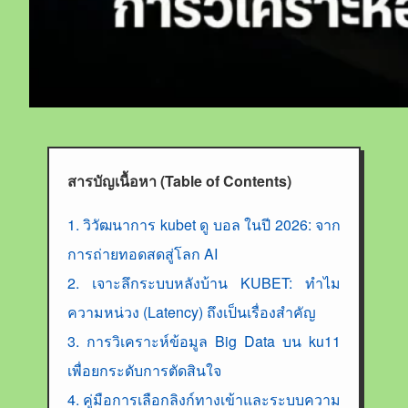
สารบัญเนื้อหา (Table of Contents)
1. วิวัฒนาการ kubet ดู บอล ในปี 2026: จาก
การถ่ายทอดสดสู่โลก AI
2. เจาะลึกระบบหลังบ้าน KUBET: ทำไม
ความหน่วง (Latency) ถึงเป็นเรื่องสำคัญ
3. การวิเคราะห์ข้อมูล Big Data บน ku11
เพื่อยกระดับการตัดสินใจ
4. คู่มือการเลือกลิงก์ทางเข้าและระบบความ