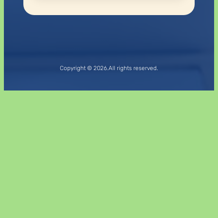
Copyright © 2026.
All rights reserved.