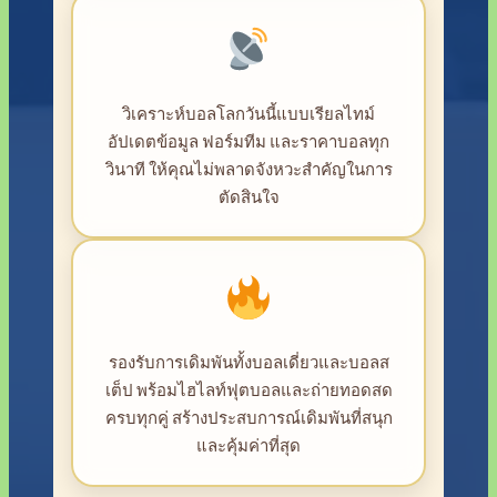
วิเคราะห์บอลโลกวันนี้แบบเรียลไทม์
อัปเดตข้อมูล ฟอร์มทีม และราคาบอลทุก
วินาที ให้คุณไม่พลาดจังหวะสำคัญในการ
ตัดสินใจ
รองรับการเดิมพันทั้งบอลเดี่ยวและบอลส
เต็ป พร้อมไฮไลท์ฟุตบอลและถ่ายทอดสด
ครบทุกคู่ สร้างประสบการณ์เดิมพันที่สนุก
และคุ้มค่าที่สุด