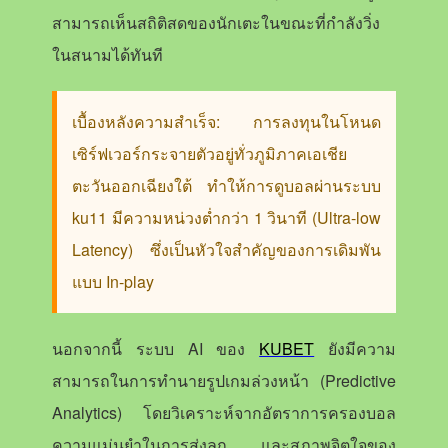
สามารถเห็นสถิติสดของนักเตะในขณะที่กำลังวิ่ง
ในสนามได้ทันที
เบื้องหลังความสำเร็จ: การลงทุนในโหนด
เซิร์ฟเวอร์กระจายตัวอยู่ทั่วภูมิภาคเอเชีย
ตะวันออกเฉียงใต้ ทำให้การดูบอลผ่านระบบ
ku11 มีความหน่วงต่ำกว่า 1 วินาที (Ultra-low
Latency) ซึ่งเป็นหัวใจสำคัญของการเดิมพัน
แบบ In-play
นอกจากนี้ ระบบ AI ของ
KUBET
ยังมีความ
สามารถในการทำนายรูปเกมล่วงหน้า (Predictive
Analytics) โดยวิเคราะห์จากอัตราการครองบอล
ความแม่นยำในการส่งลูก และสภาพจิตใจของ