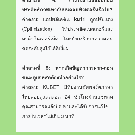
ประสิทธิภาพเท่ากับบนคอมพิวเตอร์หรือไม่?
คำตอบ: แอปพลิเคชัน
ku11
ถูกปรับแต่ง
(Optimization) ให้ประหยัดแบตเตอรี่และ
ดาต้าอินเทอร์เน็ต โดยยังคงรักษาความคม
ชัดระดับสูงไว้ได้ดีเยี่ยม
คำถามที่ 5: หากเกิดปัญหาการฝาก-ถอน
ขณะดูบอลสดต้องทำอย่างไร?
คำตอบ: KUBET มีทีมงานซัพพอร์ตภาษา
ไทยคอยดูแลตลอด 24 ชั่วโมงผ่านแชทสด
คุณสามารถแจ้งปัญหาและได้รับการแก้ไข
ภายในเวลาไม่เกิน 3 นาที