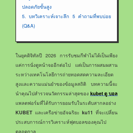
ปลอดภัยขั้นสูง
5. บทวิเคราะห์เจาะลึก 5 คำถามที่พบบ่อย
(Q&A)
ในยุคดิจิทัลปี 2026 การรับชมกีฬาไม่ได้เป็นเพียง
แค่การนั่งดูหน้าจออีกต่อไป แต่เป็นการผสมผสาน
ระหว่างเทคโนโลยีการถ่ายทอดสดความละเอียด
สูงและความแม่นยำของข้อมูลสถิติ บทความนี้จะ
นำคุณไปสำรวจนวัตกรรมล่าสุดของ
kubet ดู บอล
แพลตฟอร์มที่ได้รับการยอมรับในระดับสากลอย่าง
KUBET
และเครือข่ายอัจฉริยะ
ku11
ที่จะเปลี่ยน
ประสบการณ์การวิเคราะห์ฟุตบอลของคุณไป
ตลอดกาล