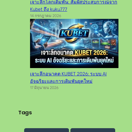
เจาะลึกโลกเดิมพัน: สัมผัสประสบการณ์จาก
Kubet ถึง kuku777
14 กรกฎาคม 2026
เจาะลึกอนาคต KUBET 2026: ระบบ AI
อัจฉริยะและการเดิมพันยุคใหม่
17 มิถุนายน 2026
Tags