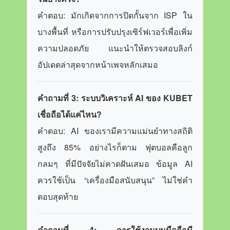
คำตอบ: มักเกิดจากการปิดกั้นจาก ISP ใน
บางพื้นที่ หรือการปรับปรุงเซิร์ฟเวอร์เพื่อเพิ่ม
ความปลอดภัย แนะนำให้ตรวจสอบลิงก์
อัปเดตล่าสุดจากหน้าเพจหลักเสมอ
คำถามที่ 3: ระบบวิเคราะห์ AI ของ KUBET
เชื่อถือได้แค่ไหน?
คำตอบ: AI ของเรามีความแม่นยำทางสถิติ
สูงถึง 85% อย่างไรก็ตาม ฟุตบอลคือลูก
กลมๆ ที่มีปัจจัยไม่คาดฝันเสมอ ข้อมูล AI
ควรใช้เป็น “เครื่องมือสนับสนุน” ไม่ใช่คำ
ตอบสุดท้าย
คำถามที่ 4: การใช้งานบนมือถือมี