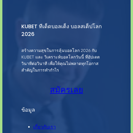
KUBET ทีเด็ดบอลเต็ง บอลสเต็ปโลก
2026
สร้างความสุขในการลุ้นบอลโลก 2026 กับ
KUBET และ วิเคราะห์บอลโลกวันนี้ ที่อัปเดต
วินาทีต่อวินาที เพื่อให้คุณไม่พลาดทุกโอกาส
สำคัญในการทำกำไร
สมัครเลย
ข้อมูล
เกี่ยวกับเรา