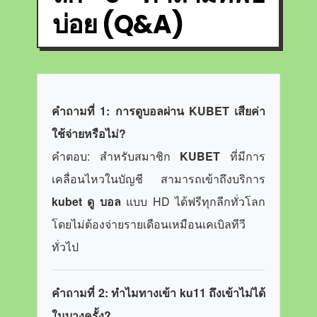
บ่อย (Q&A)
คำถามที่ 1: การดูบอลผ่าน KUBET เสียค่า
ใช้จ่ายหรือไม่?
คำตอบ: สำหรับสมาชิก
KUBET
ที่มีการ
เคลื่อนไหวในบัญชี สามารถเข้าถึงบริการ
kubet ดู บอล
แบบ HD ได้ฟรีทุกลีกทั่วโลก
โดยไม่ต้องจ่ายรายเดือนเหมือนเคเบิลทีวี
ทั่วไป
คำถามที่ 2: ทำไมทางเข้า ku11 ถึงเข้าไม่ได้
ในบางครั้ง?