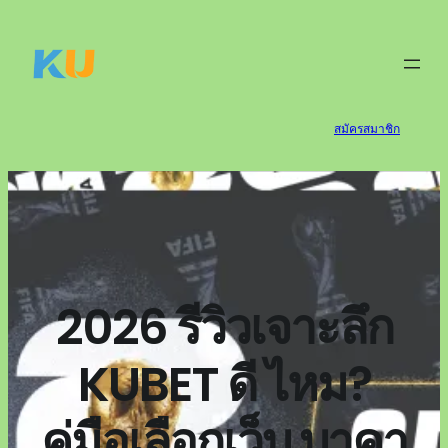
ข้าม
ไป
ยัง
เนื้อหา
สมัครสมาชิก
2026 รีวิวเจาะลึก
KUBET ดี ไหม?
คู่มือเลือกเว็บ บาคา