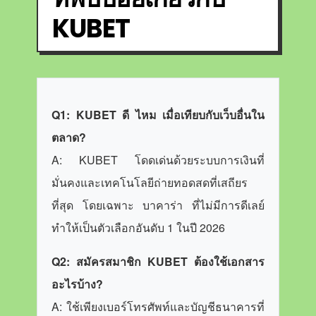
KUBET
Q1: KUBET ดี ไหม เมื่อเทียบกับเว็บอื่นใน
ตลาด?
A: KUBET โดดเด่นด้วยระบบการเงินที่
มั่นคงและเทคโนโลยีถ่ายทอดสดที่เสถียร
ที่สุด โดยเฉพาะ บาคาร่า ที่ไม่มีการดีเลย์
ทำให้เป็นตัวเลือกอันดับ 1 ในปี 2026
Q2: สมัครสมาชิก KUBET ต้องใช้เอกสาร
อะไรบ้าง?
A: ใช้เพียงเบอร์โทรศัพท์และบัญชีธนาคารที่