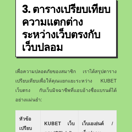
3. ตารางเปรียบเทียบ
ความแตกต่าง
ระหว่างเว็บตรงกับ
เว็บปลอม
เพื่อความปลอดภัยของสมาชิก เราได้สรุปตาราง
เปรียบเทียบเพื่อให้คุณแยกแยะระหว่าง KUBET
เว็บตรง กับเว็บมิจฉาชีพที่แอบอ้างชื่อแบรนด์ได้
อย่างแม่นยำ:
หัวข้อ
KUBET เว็บ
เว็บเอเย่นต์ /
เปรียบ