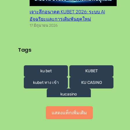
เจาะลึกอนาคต KUBET 2026: ระบบ AI
อัจฉริยะและการเดิมพันยุคใหม่
17 มิถุนายน 2026
Tags
ku bet
KUBET
kubet ทาง เข้า
KU CASINO
kucasino
แสดงแท็กเพิ่มเติม