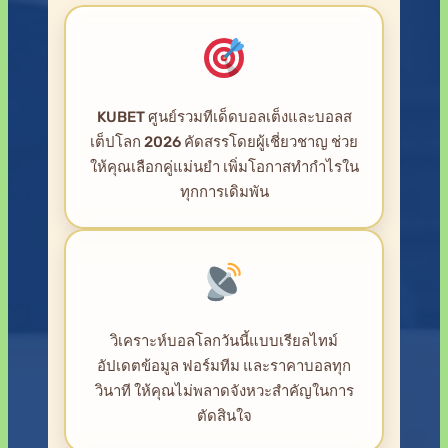
KUBET ศูนย์รวมทีเด็ดบอลเต็งและบอลส
เต็ปโลก 2026 คัดสรรโดยผู้เชี่ยวชาญ ช่วย
ให้คุณเลือกคู่แม่นยำ เพิ่มโอกาสทำกำไรใน
ทุกการเดิมพัน
วิเคราะห์บอลโลกวันนี้แบบเรียลไทม์
อัปเดตข้อมูล ฟอร์มทีม และราคาบอลทุก
วินาที ให้คุณไม่พลาดจังหวะสำคัญในการ
ตัดสินใจ