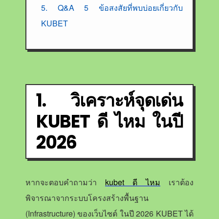
5. Q&A 5 ข้อสงสัยที่พบบ่อยเกี่ยวกับ
KUBET
1. วิเคราะห์จุดเด่น
KUBET ดี ไหม ในปี
2026
หากจะตอบคำถามว่า
kubet ดี ไหม
เราต้อง
พิจารณาจากระบบโครงสร้างพื้นฐาน
(Infrastructure) ของเว็บไซต์ ในปี 2026 KUBET ได้