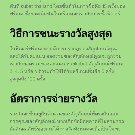
ทันที kubet thailand โดยขั้นต่ำในการซื้อคือ 15 ครั้งของ
ฟรีเกม ซึ่งยอดเดิมพันในฟรีเกมจะเท่ากับการซื้อฟีเจอร์
วิธีการชนะรางวัลสูงสุด
ในฟีเจอร์ฟรีเกม หากมีการปรากฏของสัญลักษณ์คูณ
และได้รับคะแนน ยอดรวมของสัญลักษณ์คูณจะถูกรวม
เข้ากับยอดรวมของคะแนน หวยkubet สัญลักษณ์ฟรีเกม
3, 4, 5 หรือ 6 ตัวจะทำให้ได้รับฟรีเกมเพิ่มอีก 5 ครั้ง
สูงสุดถึง 100 ครั้ง
อัตราการจ่ายรางวัล
รางวัลจะขึ้นอยู่กับจำนวนของสัญลักษณ์ที่ตรงกันและ
การคูณของสัญลักษณ์ หากเกิดข้อผิดพลาดที่ไม่สามารถ
ตัดสินผลลัพธ์ของเกมได้ รางวัลทั้งหมดจะถือเป็นโมฆะ