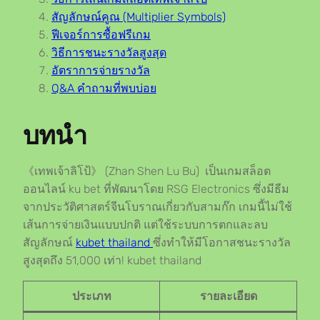
สัญลักษณ์คูณ (Multiplier Symbols)
ฟีเจอร์การซื้อฟรีเกม
วิธีการชนะรางวัลสูงสุด
อัตราการจ่ายรางวัล
Q&A คำถามที่พบบ่อย
บทนำ
《เทพเจ้าลิโป้》 (Zhan Shen Lu Bu) เป็นเกมสล็อต
ออนไลน์ ku bet ที่พัฒนาโดย RSG Electronics ซึ่งมีธีม
จากประวัติศาสตร์จีนโบราณเกี่ยวกับสามก๊ก เกมนี้ไม่ใช้
เส้นการจ่ายเงินแบบปกติ แต่ใช้ระบบการตกและลบ
สัญลักษณ์
kubet thailand
ซึ่งทำให้มีโอกาสชนะรางวัล
สูงสุดถึง 51,000 เท่า! kubet thailand
ประเภท
รายละเอียด