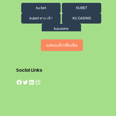
ku bet
KUBET
kubet ทาง เข้า
KU CASINO
kucasino
แสดงแท็กเพิ่มเติม
Social Links
Facebook
Twitter
LinkedIn
Instagram