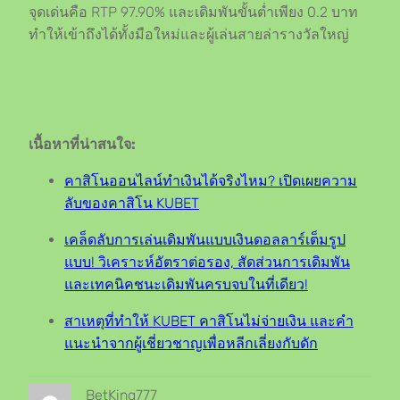
จุดเด่นคือ RTP 97.90% และเดิมพันขั้นต่ำเพียง 0.2 บาท
ทำให้เข้าถึงได้ทั้งมือใหม่และผู้เล่นสายล่ารางวัลใหญ่
เนื้อหาที่น่าสนใจ:
คาสิโนออนไลน์ทำเงินได้จริงไหม? เปิดเผยความ
ลับของคาสิโน KUBET
เคล็ดลับการเล่นเดิมพันแบบเงินดอลลาร์เต็มรูป
แบบ! วิเคราะห์อัตราต่อรอง, สัดส่วนการเดิมพัน
และเทคนิคชนะเดิมพันครบจบในที่เดียว!
สาเหตุที่ทำให้ KUBET คาสิโนไม่จ่ายเงิน และคำ
แนะนำจากผู้เชี่ยวชาญเพื่อหลีกเลี่ยงกับดัก
BetKing777