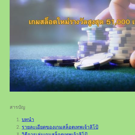
สารบัญ
บทนำ
รายละเอียดของเกมสล็อตเทพเจ้าลิโป้
วิธีการเล่นเกมสล็อตเทพเจ้าลิโป้